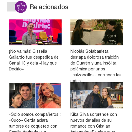
Relacionados
¡No va más! Gissella
Nicolás Solabarrieta
Gallardo fue despedida de
destapa dolorosa traición
Canal 13 y deja «Hay que
de Guarén y una insólita
Decirlo»
polémica por unos
«calzoncillos» enciende las
redes
«Solo somos compañeros»:
Kika Silva sorprende con
«Cuco» Cerda aclara
nuevos detalles de su
rumores de coqueteo con
romance con Cristián
Camila Andrade y lo
Arriagada: «Es algo muy