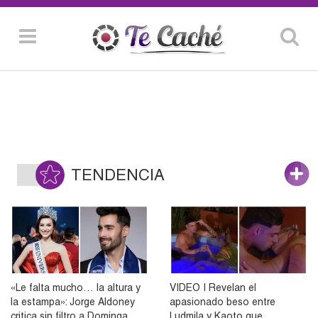
TENDENCIA
«Le falta mucho… la altura y
VIDEO | Revelan el
la estampa»: Jorge Aldoney
apasionado beso entre
critica sin filtro a Dominga
Ludmila y Kaoto que