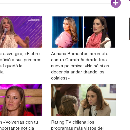
resivo giro, «Fiebre
Adriana Barrientos arremete
efinió a sus primeros
contra Camila Andrade tras
 así quedó la
nueva polémica: «No sé si es
ia
decencia andar tirando los
colaless»
n «Volverías con tu
Rating TV chilena: los
importante noticia
programas más vistos del