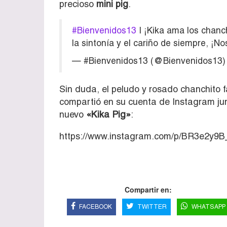
precioso
mini pig
.
#Bienvenidos13
| ¡Kika ama los chanch
la sintonía y el cariño de siempre, 
— #Bienvenidos13 (@Bienvenidos13
Sin duda, el peludo y rosado chanchito f
compartió en su cuenta de Instagram ju
nuevo
«Kika Pig»
:
https://www.instagram.com/p/BR3e2y9
Compartir en:
FACEBOOK
TWITTER
WHATSAPP