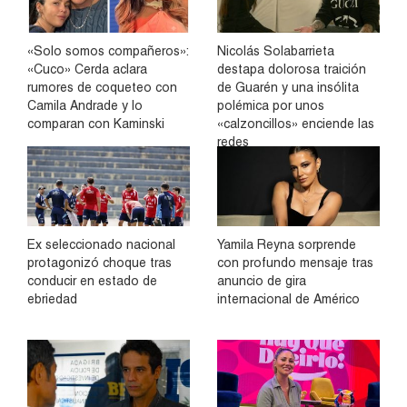
«Solo somos compañeros»:
Nicolás Solabarrieta
«Cuco» Cerda aclara
destapa dolorosa traición
rumores de coqueteo con
de Guarén y una insólita
Camila Andrade y lo
polémica por unos
comparan con Kaminski
«calzoncillos» enciende las
redes
Ex seleccionado nacional
Yamila Reyna sorprende
protagonizó choque tras
con profundo mensaje tras
conducir en estado de
anuncio de gira
ebriedad
internacional de Américo