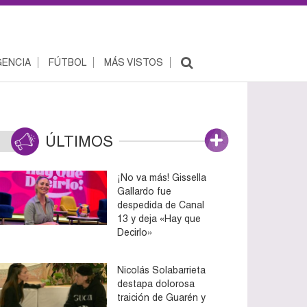
ENCIA
FÚTBOL
MÁS VISTOS
ÚLTIMOS
¡No va más! Gissella
Gallardo fue
despedida de Canal
13 y deja «Hay que
Decirlo»
Nicolás Solabarrieta
destapa dolorosa
traición de Guarén y