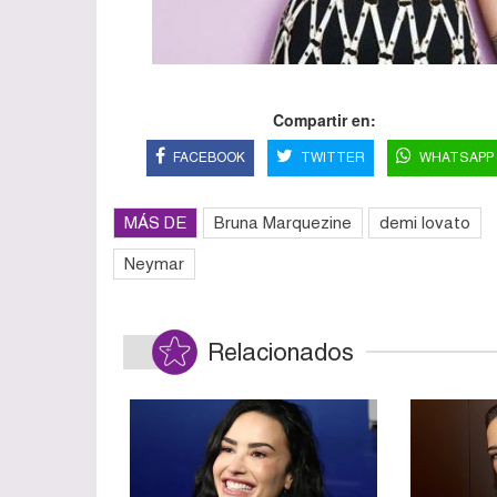
Compartir en:
FACEBOOK
TWITTER
WHATSAPP
MÁS DE
Bruna Marquezine
demi lovato
Neymar
Relacionados