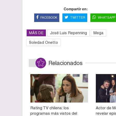
Compartir en:
FACEBOOK
TWITTER
WHATSAPP
MÁS DE
José Luis Repenning
Mega
Soledad Onetto
Relacionados
Rating TV chilena: los
Actor de M
programas más vistos del
revelar epi