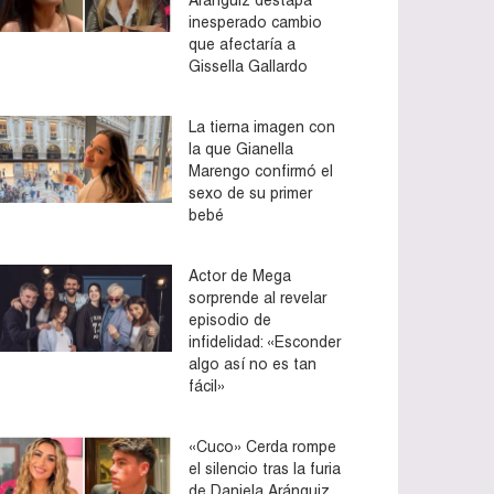
inesperado cambio
que afectaría a
Gissella Gallardo
La tierna imagen con
la que Gianella
Marengo confirmó el
sexo de su primer
bebé
Actor de Mega
sorprende al revelar
episodio de
infidelidad: «Esconder
algo así no es tan
fácil»
«Cuco» Cerda rompe
el silencio tras la furia
de Daniela Aránguiz