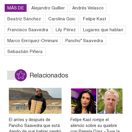
MÁS DE
Alejandro Guillier
Andrés Velasco
Beatriz Sánchez
Carolina Goic
Felipe Kast
Francisco Saavedra
Lily Pérez
Lugares que hablan
Marco Enríquez-Ominani
Pancho" Saavedra
Sebastián Piñera
Relacionados
El antes y después de
Felipe Kast rompe el
Pancho Saavedra que está
silencio sobre su quiebre
dando de qué hablar: perdió
con Pamela Díaz: «Tuve la