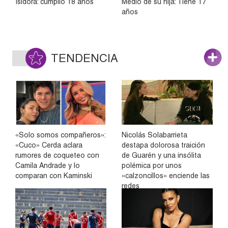
Isidora: cumplió 18 años
Medio de su hija: Tiene 17
años
TENDENCIA
«Solo somos compañeros»:
Nicolás Solabarrieta
«Cuco» Cerda aclara
destapa dolorosa traición
rumores de coqueteo con
de Guarén y una insólita
Camila Andrade y lo
polémica por unos
comparan con Kaminski
«calzoncillos» enciende las
redes