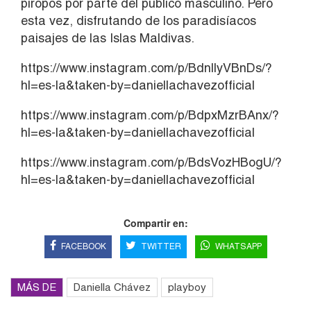
piropos por parte del público masculino. Pero
esta vez, disfrutando de los paradisíacos
paisajes de las Islas Maldivas.
https://www.instagram.com/p/BdnllyVBnDs/?
hl=es-la&taken-by=daniellachavezofficial
https://www.instagram.com/p/BdpxMzrBAnx/?
hl=es-la&taken-by=daniellachavezofficial
https://www.instagram.com/p/BdsVozHBogU/?
hl=es-la&taken-by=daniellachavezofficial
Compartir en:
FACEBOOK
TWITTER
WHATSAPP
MÁS DE
Daniella Chávez
playboy