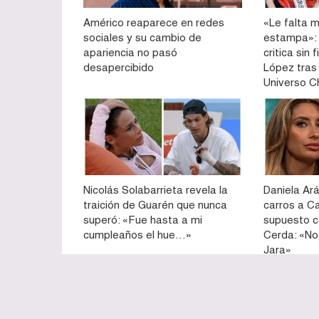
Américo reaparece en redes
«Le falta m
sociales y su cambio de
estampa»: 
apariencia no pasó
critica sin 
desapercibido
López tras
Universo Ch
Nicolás Solabarrieta revela la
Daniela Ará
traición de Guarén que nunca
carros a C
superó: «Fue hasta a mi
supuesto 
cumpleaños el hue…»
Cerda: «No
Jara»
© TECACHE.cl © 2012 - 2025. Desarrollado por
GRID