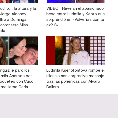
ucho… la altura y la
VIDEO | Revelan el apasionado
Jorge Aldoney
beso entre Ludmila y Kaoto que
filtro a Dominga
sorprendió en «Volverías con tu
 coronarse Miss
ex? 2»
ile
nguiz le paró los
Ludmila Ksenofontova rompe el
amila Andrade por
silencio con sorpresivo mensaje
coqueteo con Cuco
tras las polémicas con Álvaro
 me llamo Carla
Ballero
Home
Publicidad
Contac