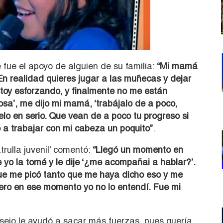
 fue el apoyo de alguien de su familia:
“Mi mamá
En realidad quieres jugar a las muñecas y dejar
stoy esforzando, y finalmente no me están
sa’, me dijo mi mamá, ‘trabájalo de a poco,
elo en serio. Que vean de a poco tu progreso si
 a trabajar con mi cabeza un poquito”
.
atrulla juvenil’ comentó:
“Llegó un momento en
yo la tomé y le dije ‘¿me acompañai a hablar?’.
ue me picó tanto que me haya dicho eso y me
 Pero en ese momento yo no lo entendí. Fue mi
onsejo le ayudó a sacar más fuerzas, pues quería