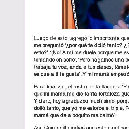
Luego de esto, agregó lo importante que
me preguntó ‘¿por qué te dolió tanto? ¿
esto?’. ‘¡No! A mí me duele porque me e
tomando en serio’. ‘Pero hagamos una co
trabaja tu voz, anda a tus clases, tómat
es que a ti te gusta’. Y mi mamá empezó
Para finalizar, el rostro de la llamada ‘P
que mi mamá me dio tanta fortaleza que 
Y claro, hoy agradezco muchísimo, porq
dolió tanto, que yo me esforcé el triple.
mamá que de a poquito me calmó”
.
Así, Quintanilla indicó que este cruel c