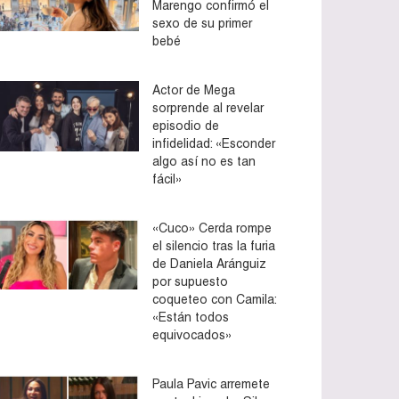
Marengo confirmó el
sexo de su primer
bebé
Actor de Mega
sorprende al revelar
episodio de
infidelidad: «Esconder
algo así no es tan
fácil»
«Cuco» Cerda rompe
el silencio tras la furia
de Daniela Aránguiz
por supuesto
coqueteo con Camila:
«Están todos
equivocados»
Paula Pavic arremete