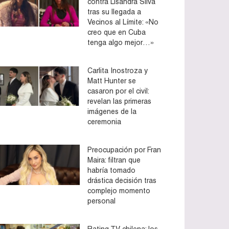
contra Lisandra Silva
tras su llegada a
Vecinos al Límite: «No
creo que en Cuba
tenga algo mejor…»
Carlita Inostroza y
Matt Hunter se
casaron por el civil:
revelan las primeras
imágenes de la
ceremonia
Preocupación por Fran
Maira: filtran que
habría tomado
drástica decisión tras
complejo momento
personal
Rating TV chilena: los