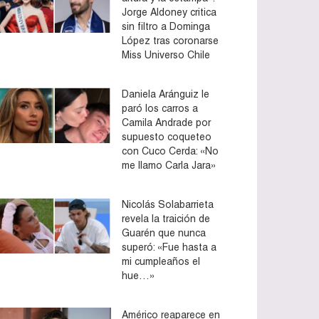
Jorge Aldoney critica
sin filtro a Dominga
López tras coronarse
Miss Universo Chile
Daniela Aránguiz le
paró los carros a
Camila Andrade por
supuesto coqueteo
con Cuco Cerda: «No
me llamo Carla Jara»
Nicolás Solabarrieta
revela la traición de
Guarén que nunca
superó: «Fue hasta a
mi cumpleaños el
hue…»
Américo reaparece en