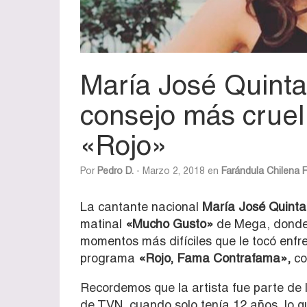
María José Quintan
consejo más cruel
«Rojo»
Por
Pedro D.
- Marzo 2, 2018 en
Farándula Chilena
F
La cantante nacional
María José Quintan
matinal
«Mucho Gusto»
de Mega, donde 
momentos más difíciles que le tocó enfre
programa
«Rojo, Fama Contrafama»,
co
Recordemos que la artista fue parte de 
de TVN, cuando solo tenía 12 años, lo 