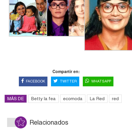
Compartir en:
FACEBOOK
TWITTER
WHATSAPP
MÁS DE
Betty la fea
ecomoda
La Red
red
Relacionados