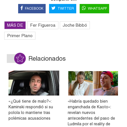
FACEBOOK
TWITTER
WHATSAPP
MÁS DE
Fer Figueroa
Joche Bibbó
Primer Plano
Relacionados
«¿Qué tiene de malo?»:
«Habría quedado bien
Kaminski respondió si su
enganchada de Kaoto»:
polola lo mantiene tras
revelan nuevos
polémicas acusaciones
antecedentes del paso de
Ludmila por el reality de