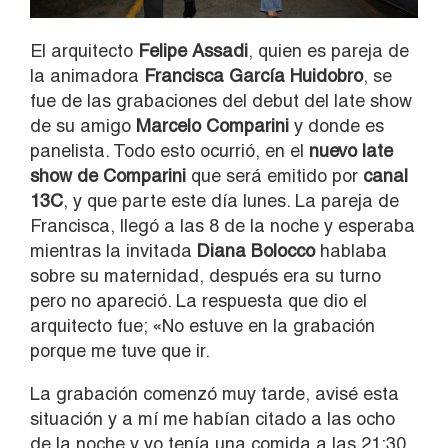
El arquitecto
Felipe Assadi
, quien es pareja de
la animadora
Francisca García Huidobro
, se
fue de las grabaciones del debut del late show
de su amigo
Marcelo Comparini
y donde es
panelista. Todo esto ocurrió, en el
nuevo late
show de Comparini
que será emitido por
canal
13C
, y que parte este día lunes. La pareja de
Francisca, llegó a las 8 de la noche y esperaba
mientras la invitada
Diana Bolocco
hablaba
sobre su maternidad, después era su turno
pero no apareció. La respuesta que dio el
arquitecto fue; «No estuve en la grabación
porque me tuve que ir.
La grabación comenzó muy tarde, avisé esta
situación y a mí me habían citado a las ocho
de la noche y yo tenía una comida a las 21:30.