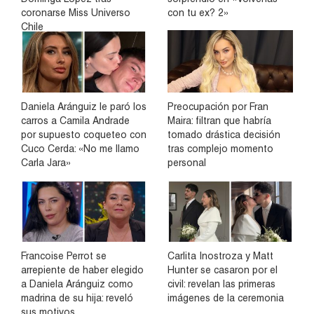
coronarse Miss Universo
con tu ex? 2»
Chile
Daniela Aránguiz le paró los
Preocupación por Fran
carros a Camila Andrade
Maira: filtran que habría
por supuesto coqueteo con
tomado drástica decisión
Cuco Cerda: «No me llamo
tras complejo momento
Carla Jara»
personal
Francoise Perrot se
Carlita Inostroza y Matt
arrepiente de haber elegido
Hunter se casaron por el
a Daniela Aránguiz como
civil: revelan las primeras
madrina de su hija: reveló
imágenes de la ceremonia
sus motivos