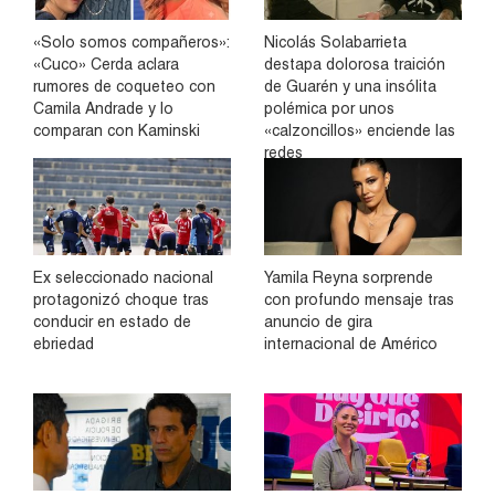
«Solo somos compañeros»:
Nicolás Solabarrieta
«Cuco» Cerda aclara
destapa dolorosa traición
rumores de coqueteo con
de Guarén y una insólita
Camila Andrade y lo
polémica por unos
comparan con Kaminski
«calzoncillos» enciende las
redes
Ex seleccionado nacional
Yamila Reyna sorprende
protagonizó choque tras
con profundo mensaje tras
conducir en estado de
anuncio de gira
ebriedad
internacional de Américo