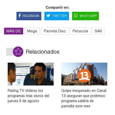
Compartir en:
FACEBOOK
TWITTER
WHATSAPP
MÁS DE
Mega
Pamela Diaz
Petaccia
SAV
Relacionados
Rating TV chilena: los
Golpe inesperado en Canal
programas más vistos del
13: aseguran que polémico
jueves 6 de agosto
programa saldría de
pantalla este mes