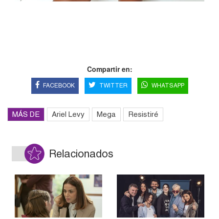
Compartir en:
FACEBOOK
TWITTER
WHATSAPP
MÁS DE
Ariel Levy
Mega
Resistiré
Relacionados