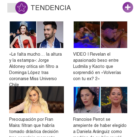
TENDENCIA
«Le falta mucho… la altura
VIDEO | Revelan el
y la estampa»: Jorge
apasionado beso entre
Aldoney critica sin filtro a
Ludmila y Kaoto que
Dominga López tras
sorprendió en «Volverías
coronarse Miss Universo
con tu ex? 2»
Chile
Preocupación por Fran
Francoise Perrot se
Maira: filtran que habría
arrepiente de haber elegido
tomado drástica decisión
a Daniela Aránguiz como