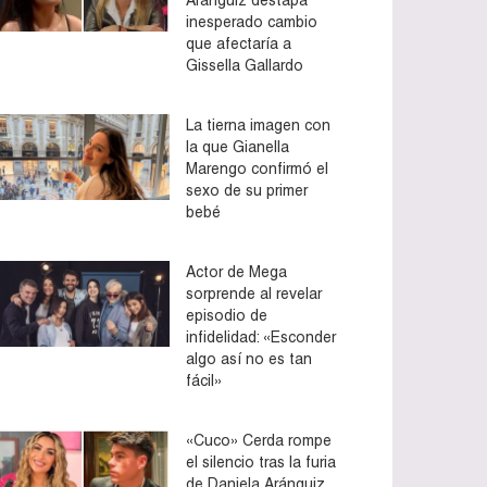
inesperado cambio
que afectaría a
Gissella Gallardo
La tierna imagen con
la que Gianella
Marengo confirmó el
sexo de su primer
bebé
Actor de Mega
sorprende al revelar
episodio de
infidelidad: «Esconder
algo así no es tan
fácil»
«Cuco» Cerda rompe
el silencio tras la furia
de Daniela Aránguiz