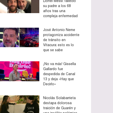
Lionel Messi: falleció
su padre a los 68
años tras una
compleja enfermedad
José Antonio Neme
protagoniza accidente
de tránsito en
Vitacura: esto es lo
que se sabe
¡No va más! Gissella
Gallardo fue
despedida de Canal
13 y deja «Hay que
Decirlo»
Nicolás Solabarrieta
destapa dolorosa
traición de Guarén y
una insólita polémica