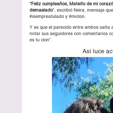
“Feliz cumpleaños, Mateíto de mi corazó
demasiado
”, escribió Neira, mensaje q
#siempreatulado y #miclon.
Y es que el parecido entre ambos salta a
notar sus seguidores con comentarios co
es tu clon”.
Así luce a