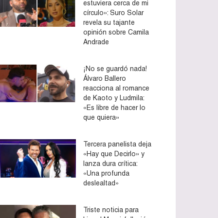
estuviera cerca de mi
círculo»: Suro Solar
revela su tajante
opinión sobre Camila
Andrade
¡No se guardó nada!
Álvaro Ballero
reacciona al romance
de Kaoto y Ludmila:
«Es libre de hacer lo
que quiera»
Tercera panelista deja
«Hay que Decirlo» y
lanza dura crítica:
«Una profunda
deslealtad»
Triste noticia para