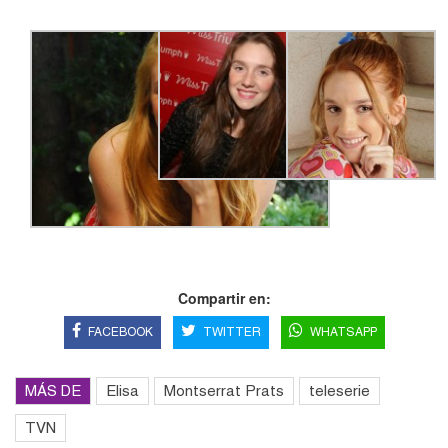
Compartir en:
FACEBOOK
TWITTER
WHATSAPP
MÁS DE
Elisa
Montserrat Prats
teleserie
TVN