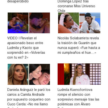
desapercibido
Dominga López tras
coronarse Miss Universo
Chile
VIDEO | Revelan el
Nicolás Solabarrieta revela
apasionado beso entre
la traición de Guarén que
Ludmila y Kaoto que
nunca superó: «Fue hasta a
sorprendió en «Volverías
mi cumpleaños el hue…»
con tu ex? 2»
Daniela Aránguiz le paró los
Ludmila Ksenofontova
carros a Camila Andrade
rompe el silencio con
por supuesto coqueteo con
sorpresivo mensaje tras las
Cuco Cerda: «No me llamo
polémicas con Álvaro