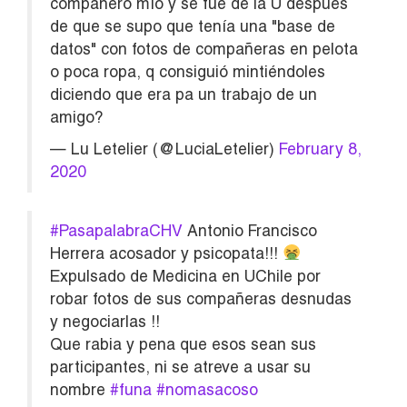
compañero mío y se fue de la U despues
de que se supo que tenía una "base de
datos" con fotos de compañeras en pelota
o poca ropa, q consiguió mintiéndoles
diciendo que era pa un trabajo de un
amigo?
— Lu Letelier (@LuciaLetelier)
February 8,
2020
#PasapalabraCHV
Antonio Francisco
Herrera acosador y psicopata!!!
Expulsado de Medicina en UChile por
robar fotos de sus compañeras desnudas
y negociarlas !!
Que rabia y pena que esos sean sus
participantes, ni se atreve a usar su
nombre
#funa
#nomasacoso