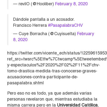
— revilO (@Hooliber)
February 8, 2020
Dándole pantalla a un acosador.
Francisco Herrera
#PasapalabraCHV
— Cuye Borracha (@Cuyisuelta)
February
8, 2020
https://twitter.com/vicente_ech/status/122596159
ref_src=twsrc%5Etfw%7Ctwcamp%5Etweetembed
y-espectaculos%2F2020%2F02%2F11%2Fchv-
tomo-drastica-medida-tras-conocerse-graves-
acusaciones-contra-participante-de-
pasapalabra.shtml
Pero eso no es todo, ya que además varias
personas revelaron que, mientras estudiaba la
misma carrera pero en la
Universidad Católica
,