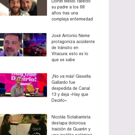
Lionel Messi: falleció
su padre a los 68
años tras una
compleja enfermedad
José Antonio Neme
protagoniza accidente
de tránsito en
Vitacura: esto es lo
que se sabe
¡No va más! Gissella
Gallardo fue
despedida de Canal
13 y deja «Hay que
Decirlo»
Nicolás Solabarrieta
destapa dolorosa
traición de Guarén y
una insólita polémica