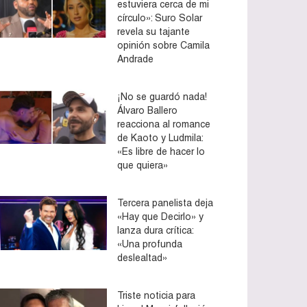
estuviera cerca de mi
círculo»: Suro Solar
revela su tajante
opinión sobre Camila
Andrade
¡No se guardó nada!
Álvaro Ballero
reacciona al romance
de Kaoto y Ludmila:
«Es libre de hacer lo
que quiera»
Tercera panelista deja
«Hay que Decirlo» y
lanza dura crítica:
«Una profunda
deslealtad»
Triste noticia para