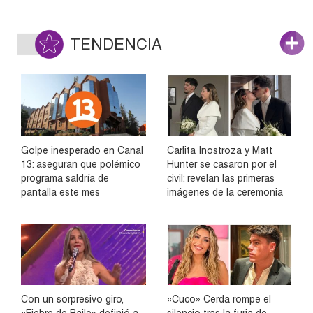
TENDENCIA
Golpe inesperado en Canal
Carlita Inostroza y Matt
13: aseguran que polémico
Hunter se casaron por el
programa saldría de
civil: revelan las primeras
pantalla este mes
imágenes de la ceremonia
Con un sorpresivo giro,
«Cuco» Cerda rompe el
«Fiebre de Baile» definió a
silencio tras la furia de