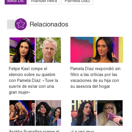
MÁS DE
manuel neira
Pamela Diaz
Relacionados
Felipe Kast rompe el
Pamela Díaz respondió sin
silencio sobre su quiebre
filtro a las críticas por las
con Pamela Díaz: «Tuve la
vacaciones de su hija con
suerte de estar con una
su asesora del hogar
gran mujer»
Asskha Sumathra rompe el
«La veo muy