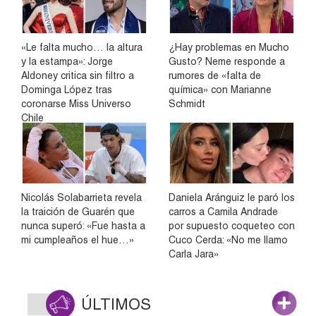
«Le falta mucho… la altura
¿Hay problemas en Mucho
y la estampa»: Jorge
Gusto? Neme responde a
Aldoney critica sin filtro a
rumores de «falta de
Dominga López tras
química» con Marianne
coronarse Miss Universo
Schmidt
Chile
Nicolás Solabarrieta revela
Daniela Aránguiz le paró los
la traición de Guarén que
carros a Camila Andrade
nunca superó: «Fue hasta a
por supuesto coqueteo con
mi cumpleaños el hue…»
Cuco Cerda: «No me llamo
Carla Jara»
ÚLTIMOS