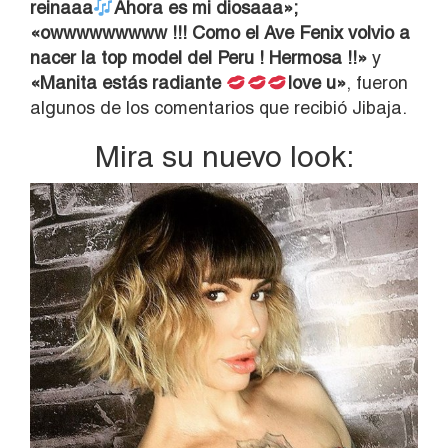
reinaaa
Ahora es mi diosaaa»;
«owwwwwwwww !!! Como el Ave Fenix volvio a
nacer la top model del Peru ! Hermosa !!»
y
«Manita estás radiante
love u»
, fueron
algunos de los comentarios que recibió Jibaja.
Mira su nuevo look: