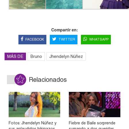
Compartir en:
FACEBOOK
TWITTER
WHATSAPP
MÁS DE
Bruno
Jhendelyn Núñez
Relacionados
Fotos: Jhendelyn Núñez y
Fiebre de Baile sorprende
sus aplaudidos bikinazos
sumando a dos queridas