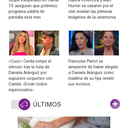
Golpe inesperado en Canal
Carlita Inostroza y Matt
13: aseguran que polémico
Hunter se casaron por el
programa saldría de
civil: revelan las primeras
pantalla este mes
imágenes de la ceremonia
«Cuco» Cerda rompe el
Francoise Perrot se
silencio tras la furia de
arrepiente de haber elegido
Daniela Aránguiz por
a Daniela Aránguiz como
supuesto coqueteo con
madrina de su hija: reveló
Camila: «Están todos
sus motivos
equivocados»
ÚLTIMOS