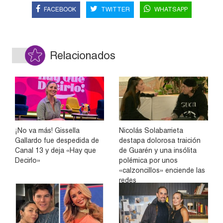
FACEBOOK
TWITTER
WHATSAPP
Relacionados
¡No va más! Gissella
Nicolás Solabarrieta
Gallardo fue despedida de
destapa dolorosa traición
Canal 13 y deja «Hay que
de Guarén y una insólita
Decirlo»
polémica por unos
«calzoncillos» enciende las
redes