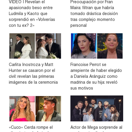
VIDEO | Revelan el
Preocupación por Fran
apasionado beso entre
Maira: filtran que habría
Ludmila y Kaoto que
tomado drástica decisión
sorprendió en «Volverías
tras complejo momento
con tu ex? 2»
personal
Carlita Inostroza y Matt
Francoise Perrot se
Hunter se casaron por el
arrepiente de haber elegido
civil: revelan las primeras
a Daniela Aránguiz como
imágenes de la ceremonia
madrina de su hija: reveló
sus motivos
«Cuco» Cerda rompe el
Actor de Mega sorprende al