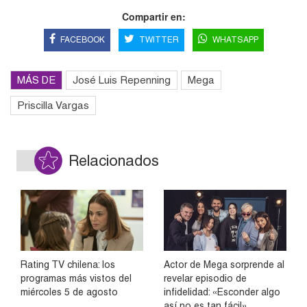
Compartir en:
FACEBOOK
TWITTER
WHATSAPP
MÁS DE
José Luis Repenning
Mega
Priscilla Vargas
Relacionados
Rating TV chilena: los
Actor de Mega sorprende al
programas más vistos del
revelar episodio de
miércoles 5 de agosto
infidelidad: «Esconder algo
así no es tan fácil»