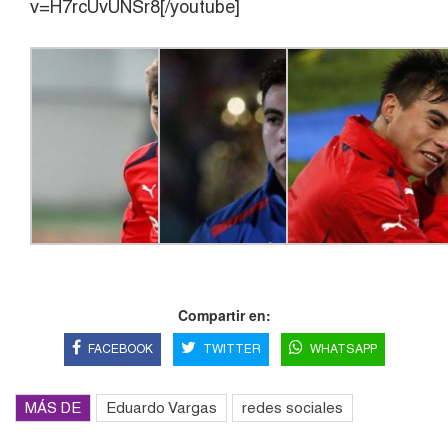
v=H7rcUvUNSr8[/youtube]
Compartir en:
FACEBOOK
TWITTER
WHATSAPP
MÁS DE
Eduardo Vargas
redes sociales