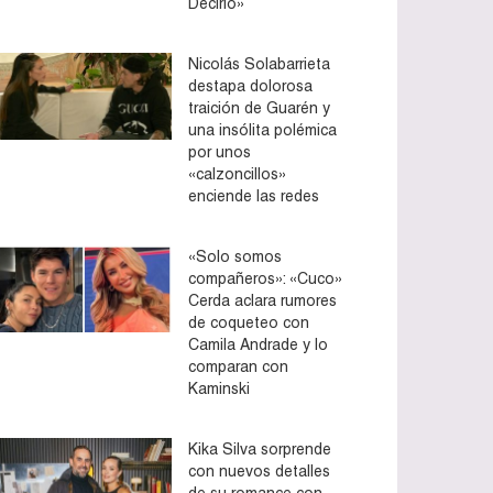
Decirlo»
Nicolás Solabarrieta
destapa dolorosa
traición de Guarén y
una insólita polémica
por unos
«calzoncillos»
enciende las redes
«Solo somos
compañeros»: «Cuco»
Cerda aclara rumores
de coqueteo con
Camila Andrade y lo
comparan con
Kaminski
Kika Silva sorprende
con nuevos detalles
de su romance con