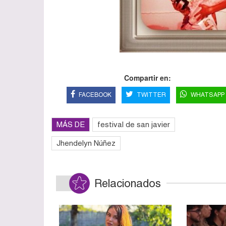
Compartir en:
FACEBOOK
TWITTER
WHATSAPP
MÁS DE
festival de san javier
Jhendelyn Núñez
Relacionados