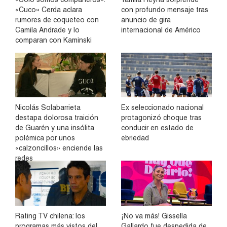
«Cuco» Cerda aclara
con profundo mensaje tras
rumores de coqueteo con
anuncio de gira
Camila Andrade y lo
internacional de Américo
comparan con Kaminski
Nicolás Solabarrieta
Ex seleccionado nacional
destapa dolorosa traición
protagonizó choque tras
de Guarén y una insólita
conducir en estado de
polémica por unos
ebriedad
«calzoncillos» enciende las
redes
Rating TV chilena: los
¡No va más! Gissella
programas más vistos del
Gallardo fue despedida de