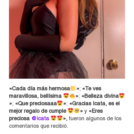
«Cada día más hermosa
»
;
«Te ves
maravillosa, bellísima
»
;
«Belleza divina
»
;
«Que preciosaaa
»
;
«Gracias Icata, es el
mejor regalo de cumple
»
y
«Eres
preciosa
@icata
»,
fueron algunos de los
comentarios que recibió.