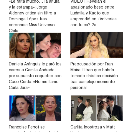
«Le falta mucho… la altura
VIDEO | Revelan el
y la estampa»: Jorge
apasionado beso entre
Aldoney critica sin filtro a
Ludmila y Kaoto que
Dominga López tras
sorprendió en «Volverías
coronarse Miss Universo
con tu ex? 2»
Chile
Daniela Aránguiz le paró los
Preocupación por Fran
carros a Camila Andrade
Maira: filtran que habría
por supuesto coqueteo con
tomado drástica decisión
Cuco Cerda: «No me llamo
tras complejo momento
Carla Jara»
personal
Francoise Perrot se
Carlita Inostroza y Matt