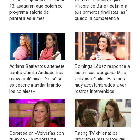
13: aseguran que polémico
«Fiebre de Baile» definió a
programa saldría de
sus primeros finalistas: así
pantalla este mes
quedó la competencia
Adriana Barrientos arremete
Dominga López responde a
contra Camila Andrade tras
las críticas por ganar Miss
nueva polémica: «No sé si
Universo Chile: «Estamos
es decencia andar tirando
muy acostumbrados a ver
los colaless»
rostros intervenidos»
Sorpresa en «Volverías con
Rating TV chilena: los
tu ex? 2»: la importante
programas más vistos del