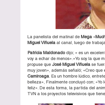
La panelista del matinal de
Mega
«
Much
Miguel Viñuela
al canal, luego de traba
Patricia Maldonado
dijo; » es un excelent
voy a echar de menos».»Yo soy la que má
propuse que
José Miguel Viñuela
se fuer
muy joven», además señaló; «Creo que 
Camiroaga
. Es un hombre lúdico, entret
belleza», Finalmente concluyó con; «Yo 
feliz». De esta forma, la partida del an
TVN a los proyectos televisivos que tiene