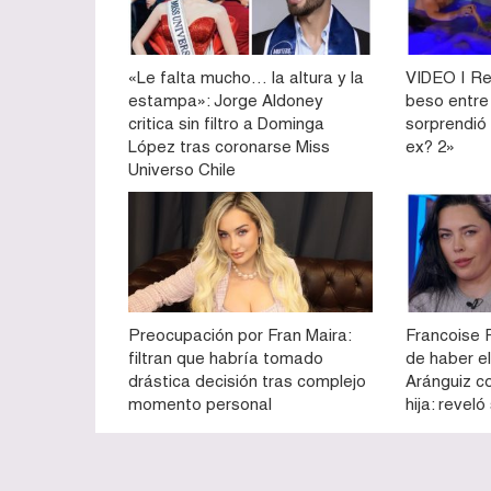
«Le falta mucho… la altura y la
VIDEO | Re
estampa»: Jorge Aldoney
beso entre
critica sin filtro a Dominga
sorprendió
López tras coronarse Miss
ex? 2»
Universo Chile
Preocupación por Fran Maira:
Francoise 
filtran que habría tomado
de haber e
drástica decisión tras complejo
Aránguiz c
momento personal
hija: revel