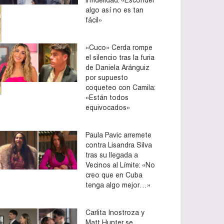
algo así no es tan
fácil»
«Cuco» Cerda rompe
el silencio tras la furia
de Daniela Aránguiz
por supuesto
coqueteo con Camila:
«Están todos
equivocados»
Paula Pavic arremete
contra Lisandra Silva
tras su llegada a
Vecinos al Límite: «No
creo que en Cuba
tenga algo mejor…»
Carlita Inostroza y
Matt Hunter se