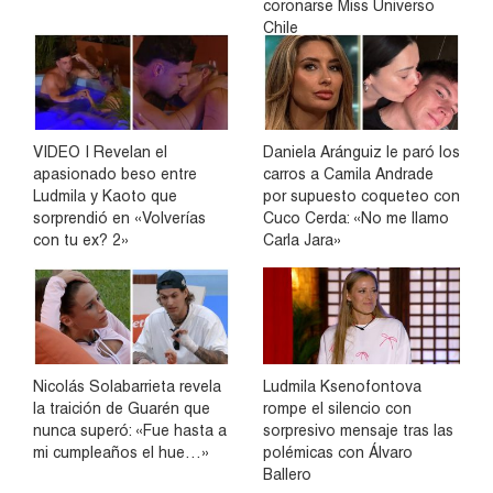
coronarse Miss Universo
Chile
VIDEO | Revelan el
Daniela Aránguiz le paró los
apasionado beso entre
carros a Camila Andrade
Ludmila y Kaoto que
por supuesto coqueteo con
sorprendió en «Volverías
Cuco Cerda: «No me llamo
con tu ex? 2»
Carla Jara»
Nicolás Solabarrieta revela
Ludmila Ksenofontova
la traición de Guarén que
rompe el silencio con
nunca superó: «Fue hasta a
sorpresivo mensaje tras las
mi cumpleaños el hue…»
polémicas con Álvaro
Ballero