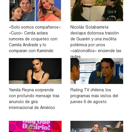
«Solo somos compañeros»:
Nicolás Solabarrieta
«Cuco» Cerda aclara
destapa dolorosa traición
rumores de coqueteo con
de Guarén y una insólita
Camila Andrade y lo
polémica por unos
comparan con Kaminski
«calzoncillos» enciende las
redes
Yamila Reyna sorprende
Rating TV chilena: los
con profundo mensaje tras
programas más vistos del
anuncio de gira
jueves 6 de agosto
internacional de Américo