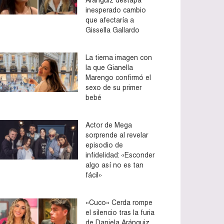
inesperado cambio
que afectaría a
Gissella Gallardo
La tierna imagen con
la que Gianella
Marengo confirmó el
sexo de su primer
bebé
Actor de Mega
sorprende al revelar
episodio de
infidelidad: «Esconder
algo así no es tan
fácil»
«Cuco» Cerda rompe
el silencio tras la furia
de Daniela Aránguiz