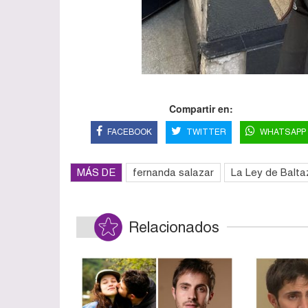
Compartir en:
FACEBOOK
TWITTER
WHATSAPP
MÁS DE
fernanda salazar
La Ley de Balta
Relacionados