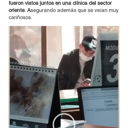
fueron vistos juntos en una clínica del sector
oriente. A
segurando además que se veían muy
cariñosos.
Reproductor
de
vídeo