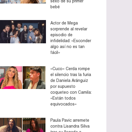
sexo de su primer
bebé
Actor de Mega
sorprende al revelar
episodio de
infidelidad: «Esconder
algo así no es tan
fácil»
«Cuco» Cerda rompe
el silencio tras la furia
de Daniela Aránguiz
por supuesto
coqueteo con Camila:
«Están todos
equivocados»
Paula Pavic arremete
contra Lisandra Silva
tras su llegada a