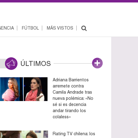
ENCIA
FÚTBOL
MÁS VISTOS
ÚLTIMOS
Adriana Barrientos
arremete contra
Camila Andrade tras
nueva polémica: «No
sé si es decencia
andar tirando los
colaless»
Rating TV chilena: los