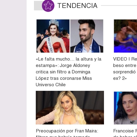
TENDENCIA
«Le falta mucho… la altura y la
VIDEO | Re
estampa»: Jorge Aldoney
beso entre
critica sin filtro a Dominga
sorprendió
López tras coronarse Miss
ex? 2»
Universo Chile
Preocupación por Fran Maira:
Francoise 