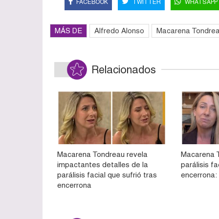
FACEBOOK
TWITTER
WHATSAPP
MÁS DE
Alfredo Alonso
Macarena Tondre
Relacionados
Macarena Tondreau revela
Macarena T
impactantes detalles de la
parálisis fa
parálisis facial que sufrió tras
encerrona:
encerrona