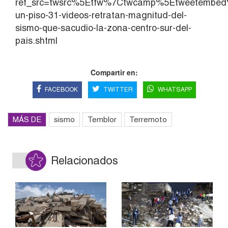
ref_src=twsrc%5Etfw%7Ctwcamp%5Etweetembed
un-piso-31-videos-retratan-magnitud-del-
sismo-que-sacudio-la-zona-centro-sur-del-
pais.shtml
Compartir en:
FACEBOOK
TWITTER
WHATSAPP
MÁS DE
sismo
Temblor
Terremoto
Relacionados