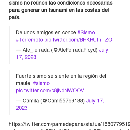
sismo no reúnen las condiciones necesarias
para generar un tsunami en las costas del
país.
De unos amigos en conce
#Sismo
#Terremoto
pic.twitter.com/BHKRUfhTZO
— Ale_ferrada (@AleFerradaFloyd)
July
17, 2023
Fuerte sismo se siente en la región del
maule!
#sismo
pic.twitter.com/c8jNdNWOOV
— Camila (@Cami55769188)
July 17,
2023
https://twitter.com/pamedepana/status/16807795