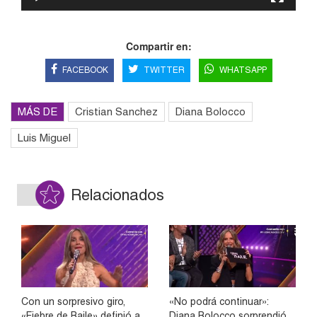
Compartir en:
FACEBOOK
TWITTER
WHATSAPP
MÁS DE
Cristian Sanchez
Diana Bolocco
Luis Miguel
Relacionados
Con un sorpresivo giro,
«No podrá continuar»:
«Fiebre de Baile» definió a
Diana Bolocco sorprendió