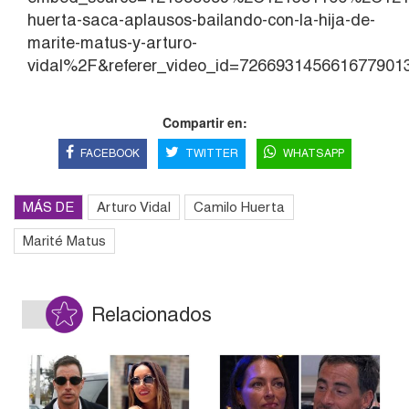
huerta-saca-aplausos-bailando-con-la-hija-de-
marite-matus-y-arturo-
vidal%2F&referer_video_id=726693145661677901
Compartir en:
FACEBOOK
TWITTER
WHATSAPP
MÁS DE
Arturo Vidal
Camilo Huerta
Marité Matus
Relacionados