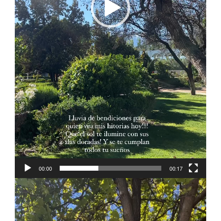
00:00
00:17
Reproductor
de
vídeo