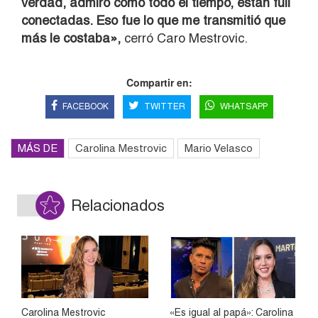
verdad, admiro cómo todo el tiempo, están full
conectadas. Eso fue lo que me transmitió que
más le costaba»,
cerró Caro Mestrovic.
Compartir en:
FACEBOOK
TWITTER
WHATSAPP
MÁS DE
Carolina Mestrovic
Mario Velasco
Relacionados
Carolina Mestrovic
«Es igual al papá»: Carolina