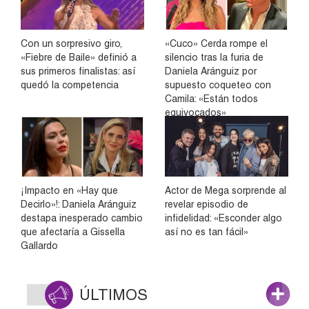
Con un sorpresivo giro,
«Cuco» Cerda rompe el
«Fiebre de Baile» definió a
silencio tras la furia de
sus primeros finalistas: así
Daniela Aránguiz por
quedó la competencia
supuesto coqueteo con
Camila: «Están todos
equivocados»
¡Impacto en «Hay que
Actor de Mega sorprende al
Decirlo»!: Daniela Aránguiz
revelar episodio de
destapa inesperado cambio
infidelidad: «Esconder algo
que afectaría a Gissella
así no es tan fácil»
Gallardo
ÚLTIMOS