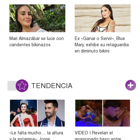
Mari Almazábar se luce con
Ex «Ganar o Servir», Blue
candentes bikinazos
Mary, exhibe su retaguardia
en diminuto bikini
TENDENCIA
«Le falta mucho… la altura
VIDEO | Revelan el
y la estampa»: Jorge
apasionado beso entre