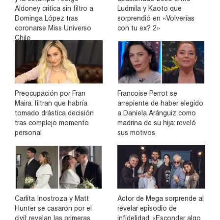
Aldoney critica sin filtro a
Ludmila y Kaoto que
Dominga López tras
sorprendió en «Volverías
coronarse Miss Universo
con tu ex? 2»
Chile
Preocupación por Fran
Francoise Perrot se
Maira: filtran que habría
arrepiente de haber elegido
tomado drástica decisión
a Daniela Aránguiz como
tras complejo momento
madrina de su hija: reveló
personal
sus motivos
Carlita Inostroza y Matt
Actor de Mega sorprende al
Hunter se casaron por el
revelar episodio de
civil: revelan las primeras
infidelidad: «Esconder algo