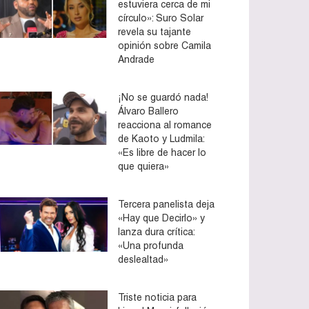
estuviera cerca de mi
círculo»: Suro Solar
revela su tajante
opinión sobre Camila
Andrade
¡No se guardó nada!
Álvaro Ballero
reacciona al romance
de Kaoto y Ludmila:
«Es libre de hacer lo
que quiera»
Tercera panelista deja
«Hay que Decirlo» y
lanza dura crítica:
«Una profunda
deslealtad»
Triste noticia para