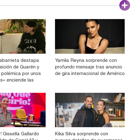
labarrieta destapa
Yamila Reyna sorprende con
aición de Guarén y
profundo mensaje tras anuncio
a polémica por unos
de gira internacional de Américo
os» enciende las
 Gissella Gallardo
Kika Silva sorprende con