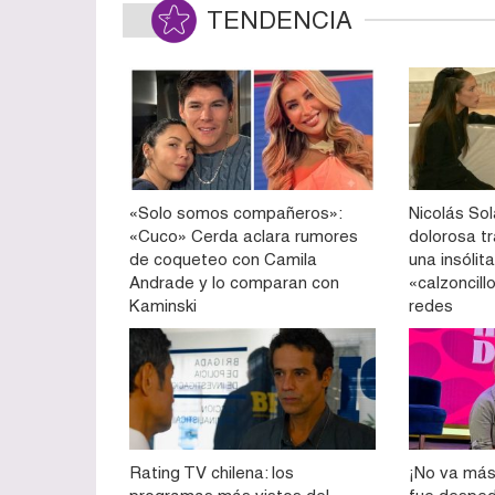
TENDENCIA
«Solo somos compañeros»:
Nicolás So
«Cuco» Cerda aclara rumores
dolorosa tr
de coqueteo con Camila
una insólit
Andrade y lo comparan con
«calzoncill
Kaminski
redes
Rating TV chilena: los
¡No va más!