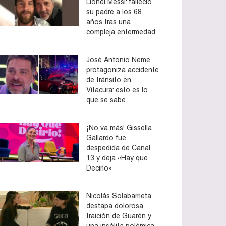
Lionel Messi: falleció
su padre a los 68
años tras una
compleja enfermedad
José Antonio Neme
protagoniza accidente
de tránsito en
Vitacura: esto es lo
que se sabe
¡No va más! Gissella
Gallardo fue
despedida de Canal
13 y deja «Hay que
Decirlo»
Nicolás Solabarrieta
destapa dolorosa
traición de Guarén y
una insólita polémica