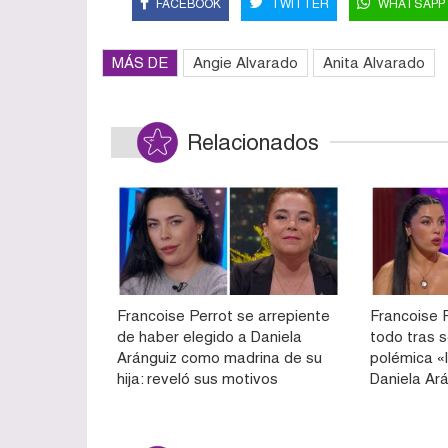
FACEBOOK
TWITTER
WHATSAPP
MÁS DE
Angie Alvarado
Anita Alvarado
Relacionados
Francoise Perrot se arrepiente
Francoise 
de haber elegido a Daniela
todo tras 
Aránguiz como madrina de su
polémica «
hija: reveló sus motivos
Daniela Ar