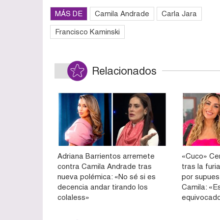
MÁS DE
Camila Andrade
Carla Jara
Francisco Kaminski
Relacionados
Adriana Barrientos arremete
«Cuco» Cer
contra Camila Andrade tras
tras la fur
nueva polémica: «No sé si es
por supues
decencia andar tirando los
Camila: «E
colaless»
equivocad